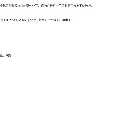
必须记着把语句和紧接它的语句分开。语句分行唯一的限制是字符串不能跨行。
。否则，打印时长语句会被随意分行，甚至在一个词的中间断开。
类推。例如：