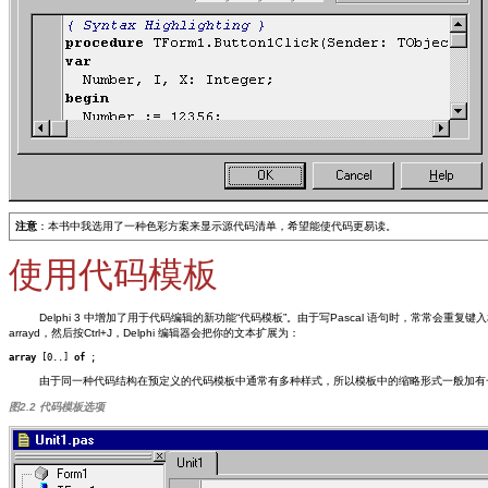
注意
：本书中我选用了一种色彩方案来显示源代码清单，希望能使代码更易读。
使用代码模板
Delphi 3 中增加了用于代码编辑的新功能“代码模板”。由于写Pascal 语句时，常常会
arrayd，然后按Ctrl+J，Delphi 编辑器会把你的文本扩展为：
array
 [0..] 
of
由于同一种代码结构在预定义的代码模板中通常有多种样式，所以模板中的缩略形式一般加有一个
图2.2 代码模板选项