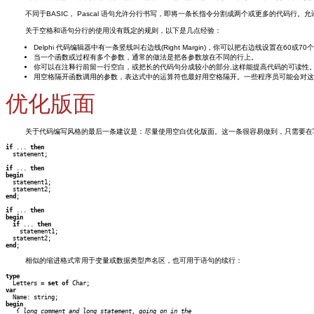
不同于BASIC， Pascal 语句允许分行书写，即将一条长指令分割成两个或更多的代
关于空格和语句分行的使用没有既定的规则，以下是几点经验：
Delphi 代码编辑器中有一条竖线叫右边线(Right Margin)，你可以把右边线
当一个函数或过程有多个参数，通常的做法是把各参数放在不同的行上。
你可以在注释行前留一行空白，或把长的代码句分成较小的部分,这样能提高代码的可读性
用空格隔开函数调用的参数，表达式中的运算符也最好用空格隔开。一些程序员可能会对这
优化版面
关于代码编写风格的最后一条建议是：尽量使用空白优化版面。这一条很容易做到，只需要在
if
 ... 
then
  statement;

if
 ... 
then
begin
end
;

if
 ... 
then
begin
if
 ... 
then
    statement1;

end
相似的缩进格式常用于变量或数据类型声名区，也可用于语句的续行：
type

  Letters = 
set of
var
begin
{ long comment and long statement, going on in the
