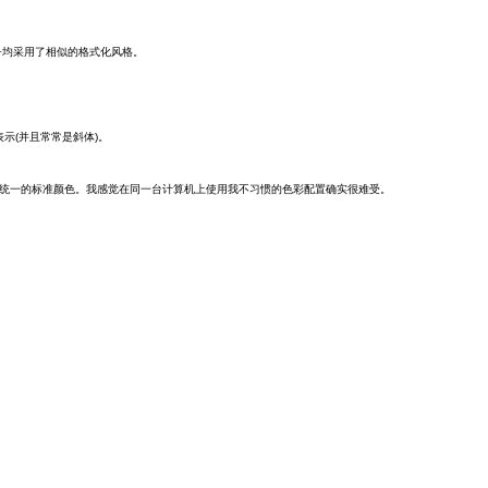
子均采用了相似的格式化风格。
表示(并且常常是斜体)。
用大家统一的标准颜色。我感觉在同一台计算机上使用我不习惯的色彩配置确实很难受。