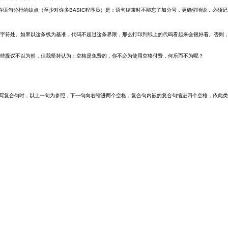
码行。允许语句分行的缺点（至少对许多BASIC程序员）是：语句结束时不能忘了加分号，更确切地说，
设置在60或70个字符处。如果以这条线为基准，代码不超过这条界限，那么打印到纸上的代码看起来会很好看
。
些提议不以为然，但我坚持认为：空格是免费的，你不必为使用空格付费，何乐而不为呢？
写复合句时，以上一句为参照，下一句向右缩进两个空格，复合句内嵌的复合句缩进四个空格，依此