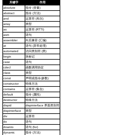
关键字
作用
absolute
指令 (变量)
abstract
指令 (方法)
and
运算符 (布尔)
array
类型
as
运算符 (RTTI)
asm
语句
assembler
向后兼容 (汇编)
at
语句 (异常处理)
automated
访问类别符 (类)
begin
块标记
case
语句
cdecl
函数调用协定
class
类型
const
声明或指令(参数)
constructor
特殊方法
contains
运算符 (集合)
default
指令 (属性)
destructor
特殊方法
dispid
dispinterface 界面类别符
dispinterface
类型
div
运算符
do
语句
downto
语句 (for)
dynamic
指令 (方法)