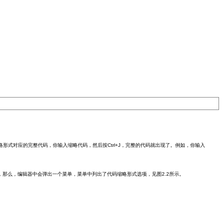
代码缩略形式对应的完整代码，你输入缩略代码，然后按Ctrl+J，完整的代码就出现了。例如，你输入
，那么，编辑器中会弹出一个菜单，菜单中列出了代码缩略形式选项，见图2.2所示。