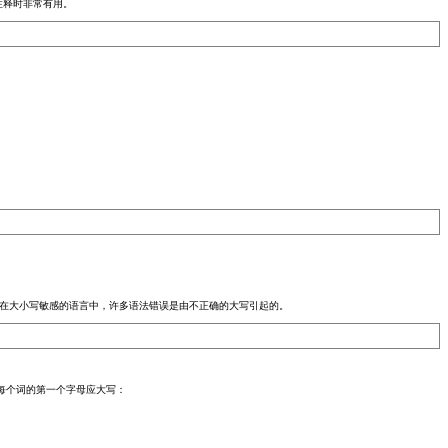
注释时非常有用。
优点，因为在大小写敏感的语言中，许多语法错误是由不正确的大写引起的。
。
每个词的第一个字母应大写：