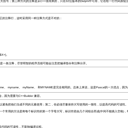
括号；第三种方式的注释是从C++借用来的，只在32位版本的Delphi中可用，它在给一行代码加短
正的注释行，这时采用同一种注释方式是不对的：
X+}。
的编译指令又是一条注释，尽管明智的程序员很可能会注意把编译指令和注释分开。
ame、 myname、 myName、 和MYNAME是完全相同的。总体上来说，这是Pascal的一大
因为需要与C++Builder 兼容。
以避免把他们当成不同的元素使用；第二，你必须尽量保持大写使用的一致性，以提高代码的可读性
一个常用的方法是将每个标识符的第一个字母大写，标识符若由几个词组合而成(中间不能插入空格)，
高代码的可读性，不影响编译过程。