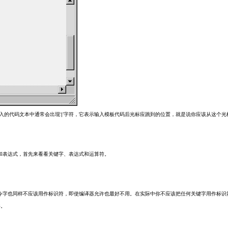
的代码文本中通常会出现‘|’字符，它表示输入模板代码后光标应跳到的位置，就是说你应该从这个
语句和表达式，首先来看看关键字、表达式和运算符。
识符，指令字也同样不应该用作标识符，即使编译器允许也最好不用。在实际中你不应该把任何关键字用作标识
字。