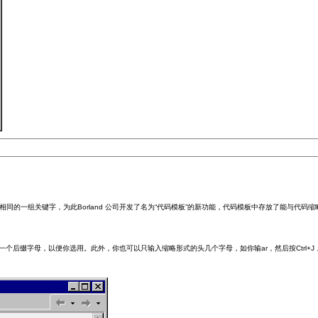
重复键入相同的一组关键字，为此Borland 公司开发了名为“代码模板”的新功能，代码模板中存放了能与
后缀字母，以便你选用。此外，你也可以只输入缩略形式的头几个字母，如你输ar，然后按Ctrl+J