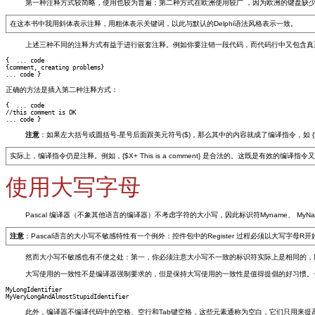
第一种注释方式较简略，使用也较为普遍；第二种方式在欧洲使用较广 ，因为欧洲的键盘缺少大
在这本书中我用斜体表示注释，用粗体表示关键词，以此与默认的Delphi语法风格表示一致。
上述三种不同的注释方式有益于进行嵌套注释。例如你要注销一段代码，而代码行中又包含真
{  ... code

{comment, creating problems}

正确的方法是插入第二种注释方式：
{  ... code

//this comment is OK

注意
：如果左大括号或圆括号-星号后面跟美元符号($)，那么其中的内容就成了编译指令，如 {$
实际上，编译指令仍是注释。例如，{$X+ This is a comment} 是合法的。这既是有效
使用大写字母
Pascal 编译器（不象其他语言的编译器）不考虑字符的大小写，因此标识符Myname、 MyN
注意
：Pascal语言的大小写不敏感特性有一个例外：控件包中的Register 过程必须以大写字母R开始，
然而大小写不敏感也有不便之处：第一，你必须注意大小写不一致的标识符实际上是相同的，
大写使用的一致性不是编译器强制要求的，但是保持大写使用的一致性是值得提倡的好习惯。
MyLongIdentifier

此外，编译器不编译代码中的空格、空行和Tab键空格，这些元素通称为空白，它们只用来提