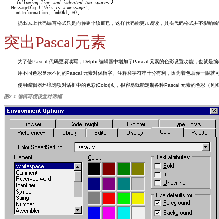
     following line and indented two spaces }

   MessageDlg (
'This is a message'
,

提出以上代码编写格式只是向你建个议而已，这样代码能更加易读，其实代码格式并不影响编译
突出Pascal元素
为了使Pascal 代码更易读写，Delphi 编辑器中增加了Pascal 元素的色彩设置功能，
用不同色彩显示不同的Pascal 元素对保留字、注释和字符串十分有利，因为着色后你一眼
使用编辑器环境选项对话框中的色彩(Color)页，很容易就能定制各种Pascal 元素的
图2.1 编辑环境设置对话框