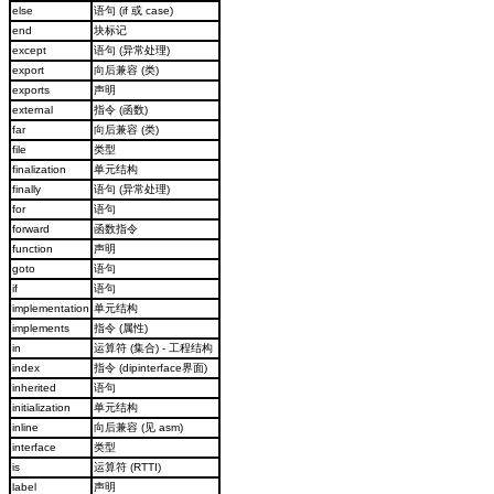
else
语句 (if 或 case)
end
块标记
except
语句 (异常处理)
export
向后兼容 (类)
exports
声明
external
指令 (函数)
far
向后兼容 (类)
file
类型
finalization
单元结构
finally
语句 (异常处理)
for
语句
forward
函数指令
function
声明
goto
语句
if
语句
implementation
单元结构
implements
指令 (属性)
in
运算符 (集合) - 工程结构
index
指令 (dipinterface界面)
inherited
语句
initialization
单元结构
inline
向后兼容 (见 asm)
interface
类型
is
运算符 (RTTI)
label
声明