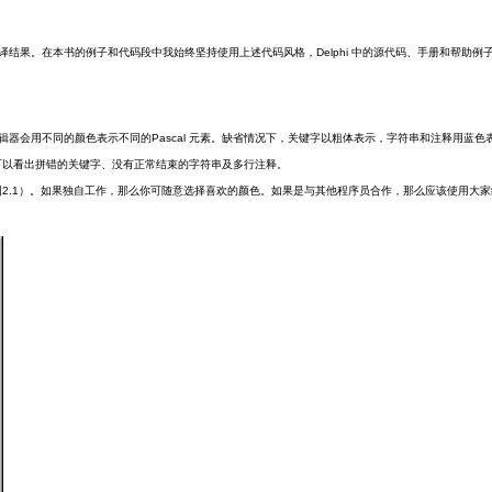
结果。在本书的例子和代码段中我始终坚持使用上述代码风格，Delphi 中的源代码、手册和帮助例
也就是编辑器会用不同的颜色表示不同的Pascal 元素。缺省情况下，关键字以粗体表示，字符串和注释用蓝色
就可以看出拼错的关键字、没有正常结束的字符串及多行注释。
色彩（见图2.1）。如果独自工作，那么你可随意选择喜欢的颜色。如果是与其他程序员合作，那么应该使