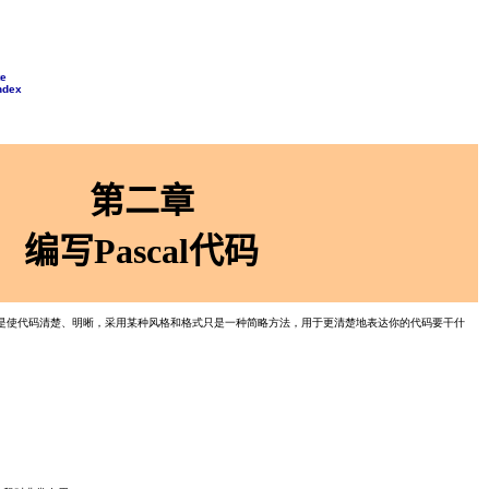
te
Index
第二章
编写Pascal代码
标都是使代码清楚、明晰，采用某种风格和格式只是一种简略方法，用于更清楚地表达你的代码要干什