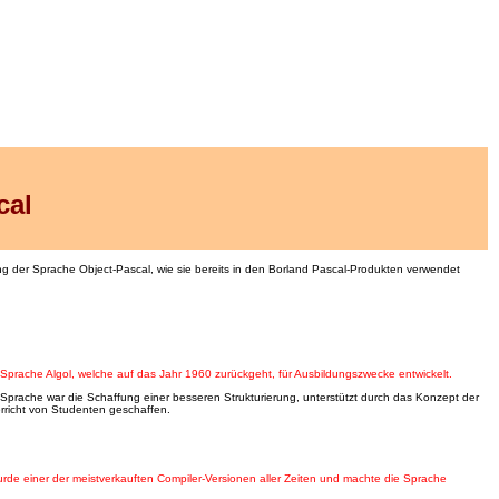
cal
g der Sprache Object-Pascal, wie sie bereits in den Borland Pascal-Produkten verwendet
 Sprache Algol, welche auf das Jahr 1960 zurückgeht, für Ausbildungszwecke entwickelt.
prache war die Schaffung einer besseren Strukturierung, unterstützt durch das Konzept der
rricht von Studenten geschaffen.
de einer der meistverkauften Compiler-Versionen aller Zeiten und machte die Sprache