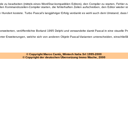
e zu bearbeiten (mittels eines WordStar-kompatiblen Editors), den Compiler zu starten, Fehler zu
n Kommandozeilen-Compiler starten, die fehlerhaften Zeilen aufschreiben, den Editor wieder star
ige Hundert kostete. Turbo Pascal's langjähriger Erfolg verdankt es wohl auch dem Umstand, dass
rweiterten, veröffentlichte Borland 1995 Delphi und verwandelte damit Pascal in eine visuelle 
tierter Erweiterungen, welche sich von anderen Objekt Pascal-Varianten unterscheiden, einschließl
© Copyright Marco Cantù, Wintech Italia Srl 1995-2000
© Copyright der deutschen Übersetzung Immo Wache, 2000