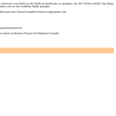
 erkennen und direkt zu der Stelle im Quellcode zu springen, die den Fehler enthält. Das klingt
ten und an die ermittelte Stelle springen.
 Microsoft sein Pascal-Compiler Produkt aufgegeben hat.
Programmiersprache.
ich derer im
Borland Pascal mit Objekten
-Compiler.