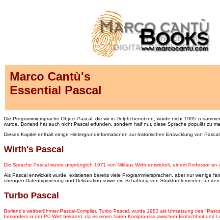
Marco Cantù's
Essential Pascal
Die Programmiersprache Object-Pascal, die wir in Delphi benutzen, wurde nicht 1995 zusammen
wurde. Borland hat auch nicht Pascal erfunden, sondern half nur, diese Sprache populär zu mac
Dieses Kapitel enthält einige Hintergrundinformationen zur historischen Entwicklung von Pas
Wirth's Pascal
Die Sprache Pascal wurde ursprünglich 1971 von Niklaus Wirth entwickelt, einem Professor an d
Als Pascal entwickelt wurde, existierten bereits viele Programmiersprachen, aber nur wenig
strengen Datentypisierung und Deklaration sowie die Schaffung von Strukturelementen für d
Turbo Pascal
Borland's weltberühmter Pascal-Compiler, Turbo Pascal, wurde 1983 als Umsetzung des "Pasca
besonders in der PC-Welt bekannt, da es einen fairen Kompromiss zwischen Einfachheit und Lei