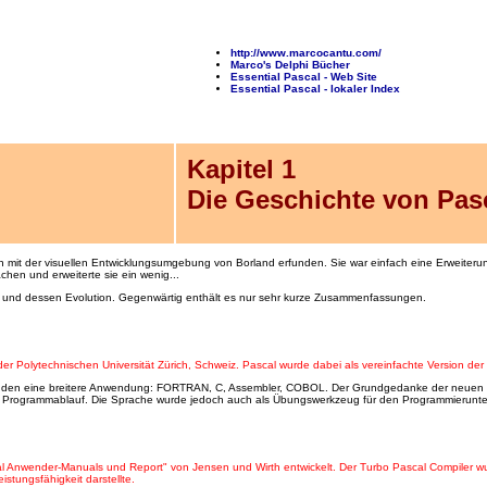
http://www.marcocantu.com/
Marco's Delphi Bücher
Essential Pascal - Web Site
Essential Pascal - lokaler Index
Kapitel 1
Die Geschichte von Pas
 mit der visuellen Entwicklungsumgebung von Borland erfunden. Sie war einfach eine Erweiterun
hen und erweiterte sie ein wenig...
cal und dessen Evolution. Gegenwärtig enthält es nur sehr kurze Zusammenfassungen.
er Polytechnischen Universität Zürich, Schweiz. Pascal wurde dabei als vereinfachte Version der
e fanden eine breitere Anwendung: FORTRAN, C, Assembler, COBOL. Der Grundgedanke der neuen S
en Programmablauf. Die Sprache wurde jedoch auch als Übungswerkzeug für den Programmierunte
l Anwender-Manuals und Report" von Jensen und Wirth entwickelt. Der Turbo Pascal Compiler wur
stungsfähigkeit darstellte.