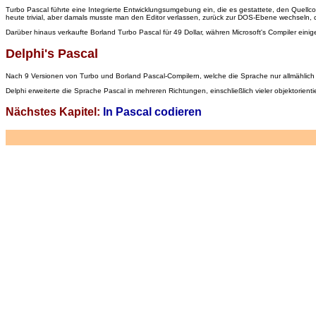
Turbo Pascal führte eine Integrierte Entwicklungsumgebung ein, die es gestattete, den Quellcod
heute trivial, aber damals musste man den Editor verlassen, zurück zur DOS-Ebene wechseln, de
Darüber hinaus verkaufte Borland Turbo Pascal für 49 Dollar, währen Microsoft's Compiler ein
Delphi's Pascal
Nach 9 Versionen von Turbo und Borland Pascal-Compilern, welche die Sprache nur allmählich e
Delphi erweiterte die Sprache Pascal in mehreren Richtungen, einschließlich vieler objektorien
Nächstes Kapitel:
In Pascal codieren