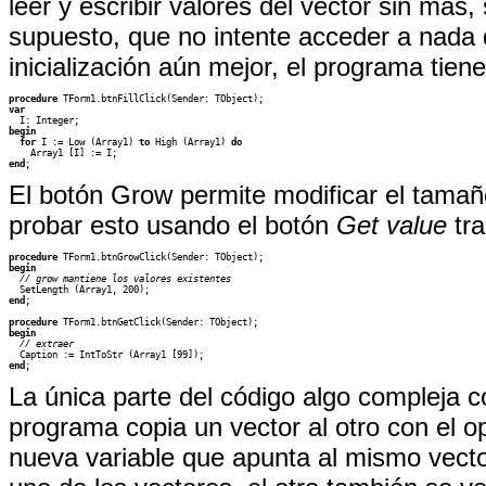
leer y escribir valores del vector sin má
supuesto, que no intente acceder a nada 
inicialización aún mejor, el programa tien
procedure 
var
begin
for
 I := Low (Array1) 
to
 High (Array1) 
do
end
;
El botón Grow permite modificar el tamañ
probar esto usando el botón
Get value
tra
procedure 
begin
  // grow mantiene los valores existentes
end
;

procedure
begin
// extraer
end
;
La única parte del código algo compleja 
programa copia un vector al otro con el o
nueva variable que apunta al mismo vecto