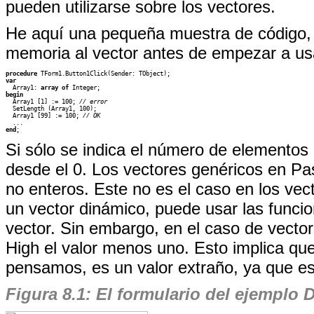
pueden utilizarse sobre los vectores.
He aquí una pequeña muestra de código, s
memoria al vector antes de empezar a usa
procedure 
var

  Array1: 
array of
begin

  Array1 [1] := 100; 
// error
  SetLength (Array1, 100);

  Array1 [99] := 100; 
// OK
end
;
Si sólo se indica el número de elementos 
desde el 0. Los vectores genéricos en Pas
no enteros. Este no es el caso en los vec
un vector dinámico, puede usar las funci
vector. Sin embargo, en el caso de vector
High el valor menos uno. Esto implica que 
pensamos, es un valor extraño, ya que es 
Figura 8.1: El formulario del ejemplo 