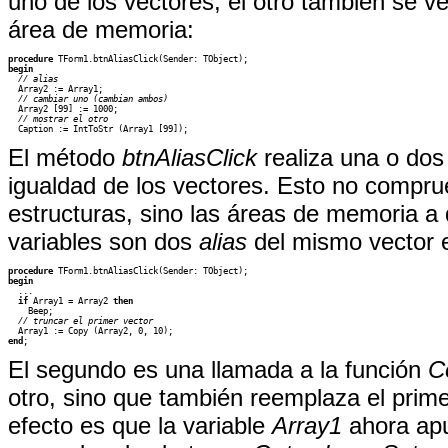
uno de los vectores, el otro también se v
área de memoria:
procedure
begin
  // alias
  // cambiar uno (cambian ambos)
  // mostrar el otro
El método
btnAliasClick
realiza una o dos
igualdad de los vectores. Esto no compr
estructuras, sino las áreas de memoria a
variables son dos
alias
del mismo vector 
procedure
begin
if
 Array1 = Array2 
then
  // truncar el primer vector
end
;
El segundo es una llamada a la función
C
otro, sino que también reemplaza el prime
efecto es que la variable
Array1
ahora apu